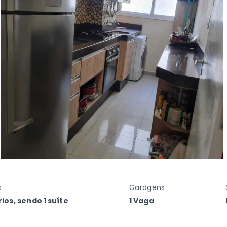
s
Garagens
ios, sendo 1 suíte
1 Vaga