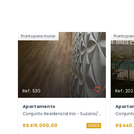
Pronto para morar
Pronto pa
Ref.: 530
Ref.: 202
Apartamento
Aparta
Conjunto Residencial Irai - Suzano/SP
R$415.000,00
R$440.
VENDA