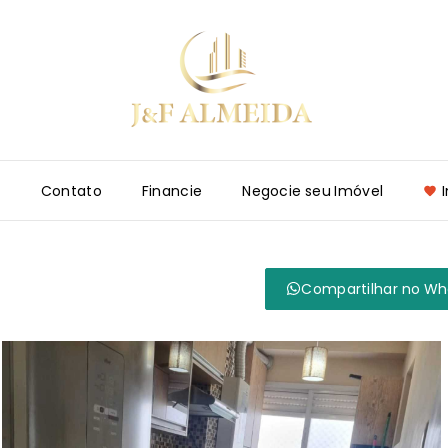
e
Contato
Financie
Negocie seu Imóvel
Compartilhar no W