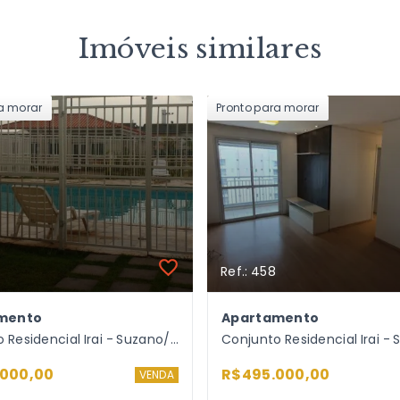
Imóveis similares
ra morar
Pronto para morar
Ref.: 458
mento
Apartamento
Conjunto Residencial Irai - Suzano/SP
000,00
R$495.000,00
VENDA