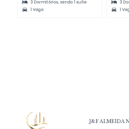
3
Dormitórios
, sendo
1
suíte
3
Do
1 Vaga
1 Va
J&F ALMEIDA N