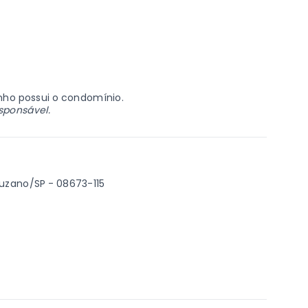
dinho possui o condomínio.
esponsável.
 Suzano/SP
- 08673-115