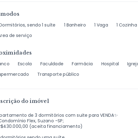
ômodos
Dormitórios, sendo 1 suíte
1 Banheiro
1 Vaga
1 Cozinha
Área de serviço
oximidades
anco
Escola
Faculdade
Farmácia
Hospital
Igrej
upermercado
Transporte público
scrição do imóvel
partamento de 3 dormitórios com suite para VENDA✨
Condomínio Flex, Suzano -SP;
R$430.000,00 (aceita financiamento)
 dormitórios sendo uma suíte