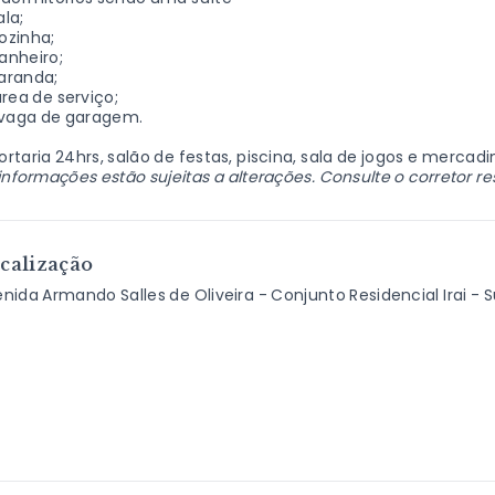
la;
ozinha;
anheiro;
aranda;
rea de serviço;
 vaga de garagem.
ortaria 24hrs, salão de festas, piscina, sala de jogos e merca
informações estão sujeitas a alterações. Consulte o corretor r
calização
nida Armando Salles de Oliveira - Conjunto Residencial Irai -