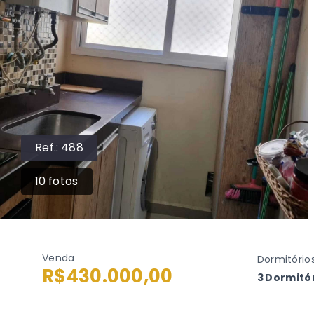
Ref.:
488
10
fotos
Venda
Dormitório
R$430.000,00
3 Dormitór