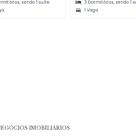
rmitórios
, sendo
1
suíte
3
Dormitórios
, sendo
1
s
ga
1 Vaga
EGÓCIOS IMOBILIÁRIOS