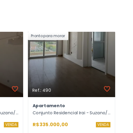
Pronto para morar
Ref.: 490
Apartamento
Conjunto Residencial Irai - Suzano/SP
Conjunto Residencial Irai - Suzano/SP
R$335.000,00
VENDA
VENDA