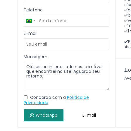
✅sa
Telefone
✅c
✅b
✅v
✅ á
✅1
E-mail
✔️P
As 
Mensagem
Lo
Ave
Concordo com a
Política de
Privacidade
WhatsApp
E-mail