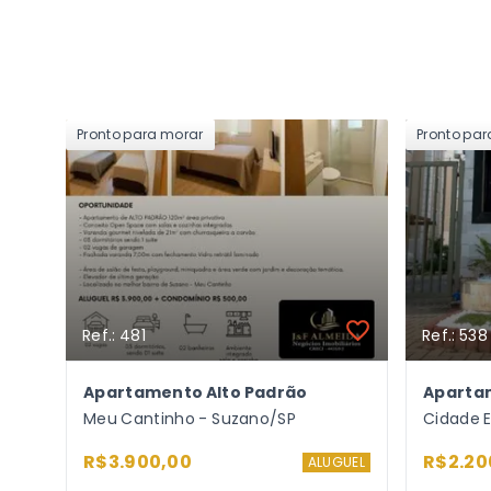
Pronto para morar
Pronto pa
Ref.: 481
Ref.: 538
Apartamento Alto Padrão
Aparta
Meu Cantinho - Suzano/SP
Cidade 
R$3.900,00
R$2.20
ALUGUEL