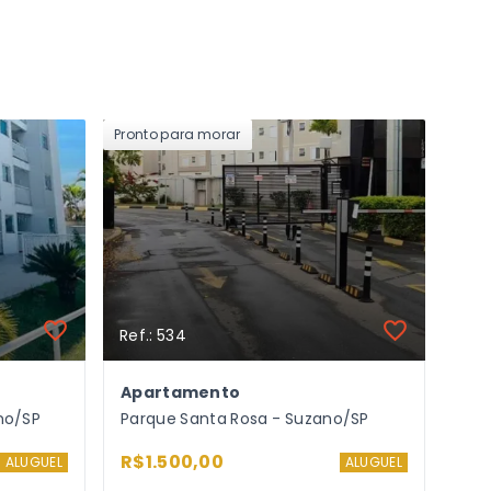
Pronto para morar
Ref.: 534
Apartamento
no/SP
Parque Santa Rosa - Suzano/SP
R$1.500,00
ALUGUEL
ALUGUEL