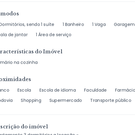
ômodos
Dormitórios, sendo 1 suíte
1 Banheiro
1 Vaga
Garagem
Sala de jantar
1 Área de serviço
racterísticas do Imóvel
rmário na cozinha
oximidades
anco
Escola
Escola de idioma
Faculdade
Farmáci
odovia
Shopping
Supermercado
Transporte público
scrição do imóvel