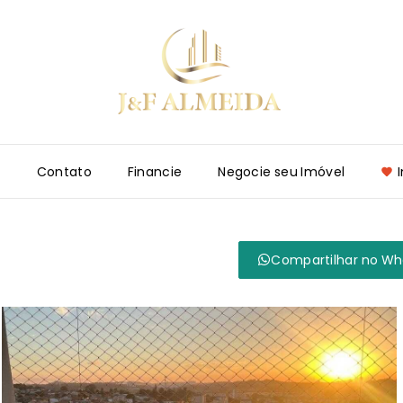
e
Contato
Financie
Negocie seu Imóvel
Compartilhar no W