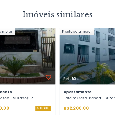
Imóveis similares
ra morar
Pronto para morar
Ref.: 532
mento
Apartamento
Edson - Suzano/SP
Jardim Casa Branca - Suza
0,00
R$2.200,00
ALUGUEL