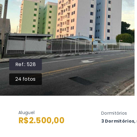
Ref.:
528
24
fotos
Aluguel
Dormitórios
R$2.500,00
3 Dormitórios, 