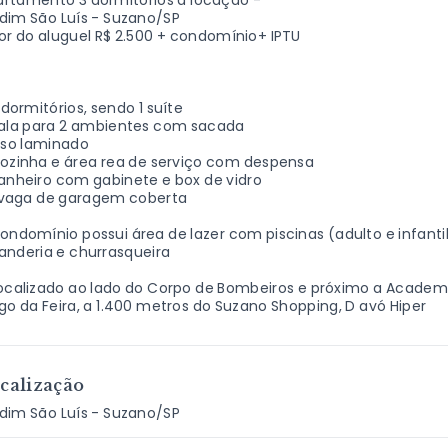
artamento 3 dormitórios a locação -
dim São Luís - Suzano/SP
or do aluguel R$ 2.500 + condomínio+ IPTU
 dormitórios, sendo 1 suíte
Sala para 2 ambientes com sacada
iso laminado
ozinha e área rea de serviço com despensa
anheiro com gabinete e box de vidro
1 vaga de garagem coberta
ondomínio possui área de lazer com piscinas (adulto e infantil)
anderia e churrasqueira
ocalizado ao lado do Corpo de Bombeiros e próximo a Academi
go da Feira, a 1.400 metros do Suzano Shopping, D avó Hiper
calização
dim São Luís - Suzano/SP