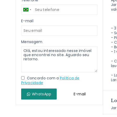
Telefone
Ap
Jar
val
E-mail
- 3
- 
- P
Mensagem
- C
- B
- 
- C
lav
- L
Concordo com a
Política de
Lar
Privacidade
WhatsApp
E-mail
Lo
Jar