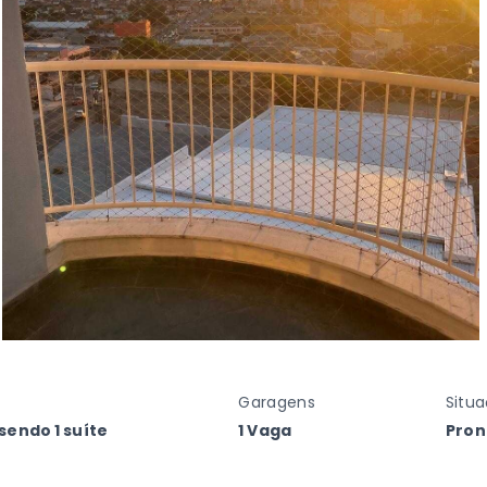
Garagens
Situ
sendo 1 suíte
1 Vaga
Pron