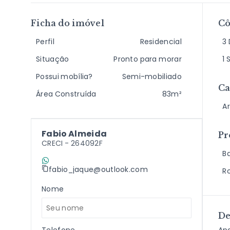
Ficha do imóvel
C
Perfil
Residencial
3 
Situação
Pronto para morar
1 
Possui mobília?
Semi-mobiliado
Ca
Área Construída
83m²
A
Fabio Almeida
Pr
CRECI -
264092F
B
(11) 9 7198-2409
fabio_jaque@outlook.com
R
Nome
De