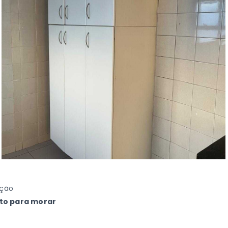
ação
to para morar