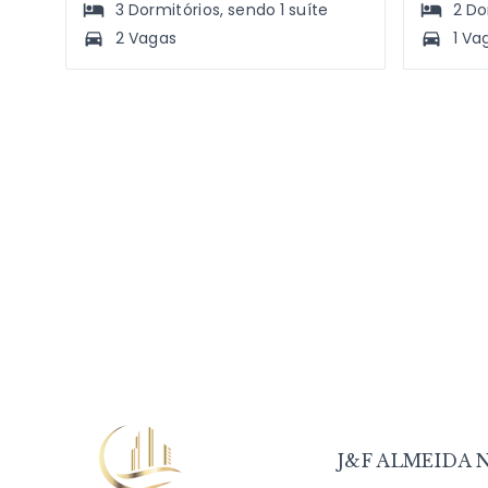
3
Dormitórios
, sendo
1
suíte
2
Do
2 Vagas
1 Va
J&F ALMEIDA N