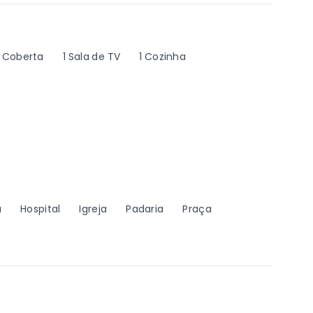
 Coberta
1 Sala de TV
1 Cozinha
a
Hospital
Igreja
Padaria
Praça