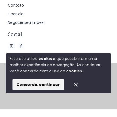
Contato
Financie
Negocie seu Imóvel
Social
Esse site utiliza
cookies
, que possibilitam uma
melhor experiência de navegação.
Ao continuar,
© Copyright 2026 - J&F ALMEIDA NEGÓCIOS
você concorda com o uso de
cookies
.
IMOBILIÁRIOS - Todos os direitos reservados
Concordo, continuar
SITE PARA IMOBILIARIA
Início
Histórico
Favoritos