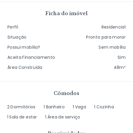
Ficha do imóvel
Perfil
Residencial
Situação
Pronto para morar
Possui mobília?
Sem mobília
Aceita Financiamento
Sim
Área Construída
48m²
Cômodos
2 Dormitórios
1 Banheiro
1 Vaga
1 Cozinha
1 Sala de estar
1 Área de serviço