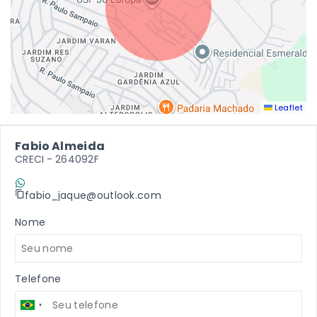
Leaflet
Fabio Almeida
CRECI -
264092F
(11) 9 7198-2409
fabio_jaque@outlook.com
Nome
Telefone