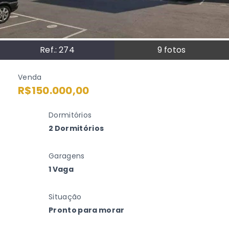
Ref.:
274
9
fotos
Venda
R$150.000,00
Dormitórios
2 Dormitórios
Garagens
1 Vaga
Situação
Pronto para morar