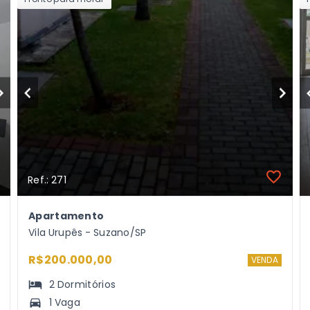
Ref.: 271
Apartamento
Vila Urupês - Suzano/SP
R$200.000,00
VENDA
2
Dormitórios
1 Vaga