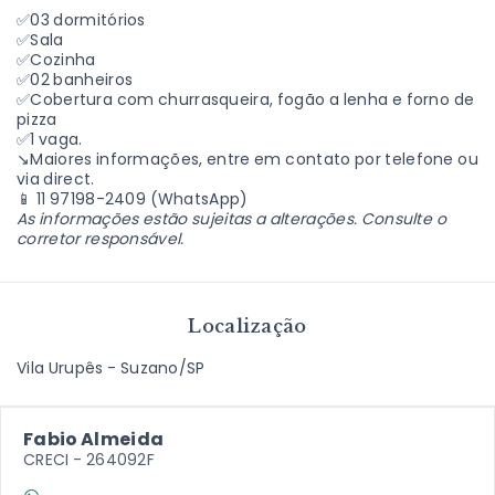
✅03 dormitórios
✅Sala
✅Cozinha
✅02 banheiros
✅Cobertura com churrasqueira, fogão a lenha e forno de
pizza
✅1 vaga.
↘Maiores informações, entre em contato por telefone ou
via direct.
📱 11 97198-2409 (WhatsApp)
As informações estão sujeitas a alterações. Consulte o
corretor responsável.
Localização
Vila Urupês - Suzano/SP
Fabio Almeida
CRECI -
264092F