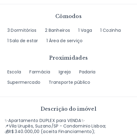
Cômodos
3 Dormitórios
2 Banheiros
1 Vaga
1 Cozinha
1 Sala de estar
1 Área de serviço
Proximidades
Escola
Farmácia
Igreja
Padaria
Supermercado
Transporte público
Descrição do imóvel
✨Apartamento DUPLEX para VENDA✨
📌Vila Urupês, Suzano/SP - Condominio Lisboa;
💰R$ 340.000,00 (aceita Financiamento);