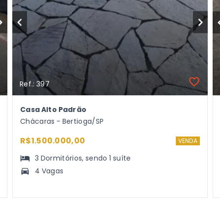
Ref.: 397
Casa Alto Padrão
Chácaras - Bertioga/SP
R$1.500.000,00
VENDA
3
Dormitórios
, sendo
1
suíte
4 Vagas