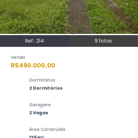
Ref.:
214
9
fotos
Venda
R$490.000,00
Dormitórios
2 Dormitórios
Garagens
2 Vagas
Área Construída
126 m²