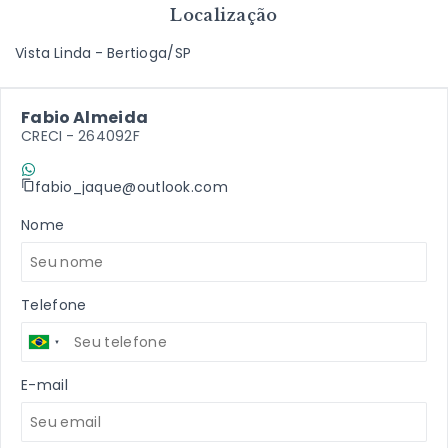
Localização
Vista Linda - Bertioga/SP
Fabio Almeida
CRECI -
264092F
(11) 9 7198-2409
fabio_jaque@outlook.com
Nome
Telefone
E-mail