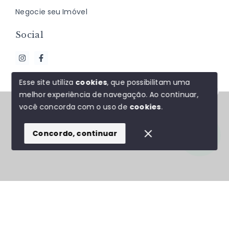
Negocie seu Imóvel
Social
Esse site utiliza
cookies
, que possibilitam uma
melhor experiência de navegação.
Ao continuar,
Olá! Estamos disponíveis para te ajudar.
© Copyright 2026 - J&F ALMEIDA NEGÓCIOS
você concorda com o uso de
cookies
.
IMOBILIÁRIOS - Todos os direitos reservados
Concordo, continuar
SITE PARA IMOBILIARIA
Início
Histórico
Favoritos