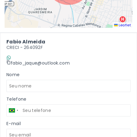
Leaflet
Fabio Almeida
CRECI -
264092F
(11) 9 7198-2409
fabio_jaque@outlook.com
Nome
Telefone
E-mail