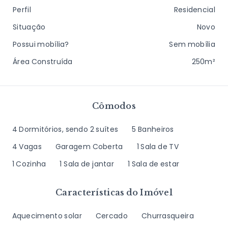
Perfil
Residencial
Situação
Novo
Possui mobília?
Sem mobília
Área Construída
250m²
Cômodos
4 Dormitórios, sendo 2 suítes
5 Banheiros
4 Vagas
Garagem Coberta
1 Sala de TV
1 Cozinha
1 Sala de jantar
1 Sala de estar
Características do Imóvel
Aquecimento solar
Cercado
Churrasqueira