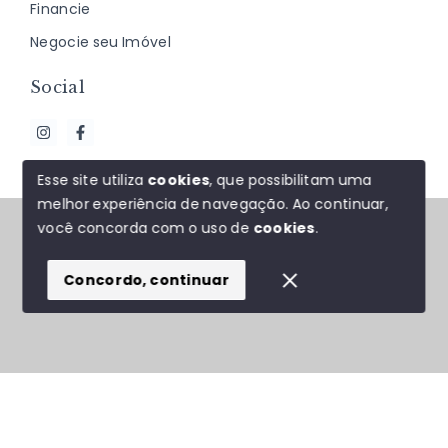
Financie
Negocie seu Imóvel
Social
Esse site utiliza
cookies
, que possibilitam uma
melhor experiência de navegação.
Ao continuar,
© Copyright 2026 - J&F ALMEIDA NEGÓCIOS
você concorda com o uso de
cookies
.
IMOBILIÁRIOS - Todos os direitos reservados
Concordo, continuar
SITE PARA IMOBILIARIA
Início
Histórico
Favoritos