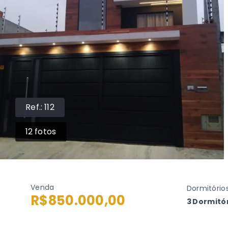
Ref.:
112
12
fotos
Venda
Dormitório
R$850.000,00
3 Dormitór