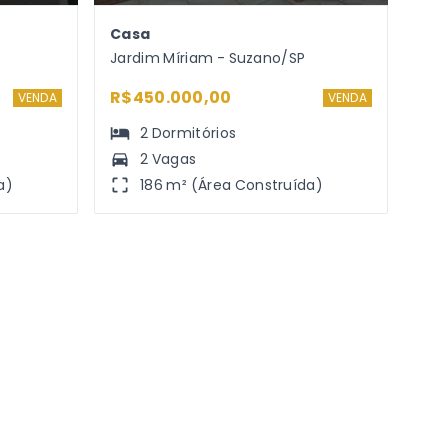
Casa
Jardim Míriam - Suzano/SP
R$450.000,00
VENDA
VENDA
2
Dormitórios
2 Vagas
a)
186 m² (Área Construída)