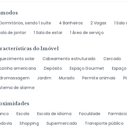
ômodos
Dormitórios, sendo 1 suíte
4 Banheiros
2 Vagas
1 Sala
Sala de jantar
1 Sala de estar
1 Área de serviço
racterísticas do Imóvel
quecimento solar
Cabeamento estruturado
Cercado
ozinha americana
Depósito
Espaço Gourmet
Espaço
idromassagem
Jardim
Murado
Permite animais
P
istema de alarme
oximidades
anco
Escola
Escola de idioma
Faculdade
Farmáci
odovia
Shopping
Supermercado
Transporte público