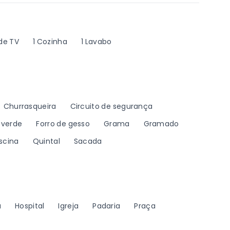
 de TV
1 Cozinha
1 Lavabo
Churrasqueira
Circuito de segurança
 verde
Forro de gesso
Grama
Gramado
iscina
Quintal
Sacada
a
Hospital
Igreja
Padaria
Praça