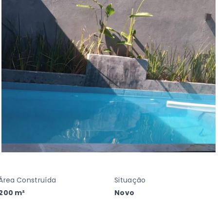
Área Construída
Situação
200 m²
Novo