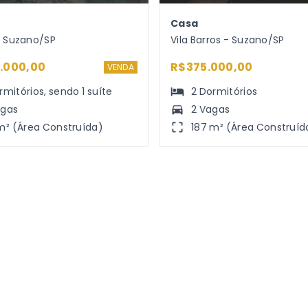
Casa
- Suzano/SP
Vila Barros - Suzano/SP
0.000,00
R$375.000,00
VENDA
rmitórios
, sendo
1
suíte
2
Dormitórios
agas
2 Vagas
m² (Área Construída)
187 m² (Área Construíd