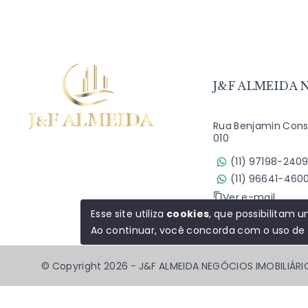
J&F ALMEIDA N
Rua Benjamin Const
010
(11) 97198-240
(11) 96641-460
Ver e-mail
Esse site utiliza
cookies
, que possibilitam
Ao continuar, você concorda com o uso de
© Copyright 2026 - J&F ALMEIDA NEGÓCIOS IMOBILIÁRI