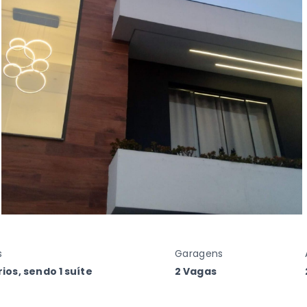
s
Garagens
ios, sendo 1 suíte
2 Vagas