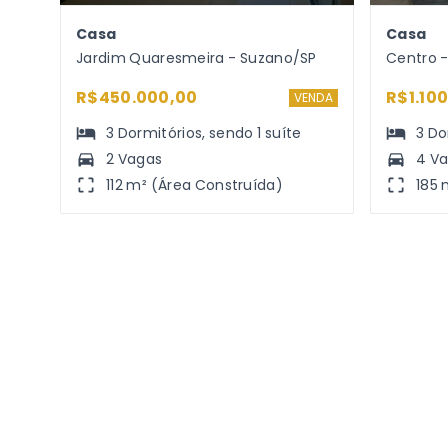
Casa
Casa
Jardim Quaresmeira - Suzano/SP
Centro 
R$450.000,00
R$1.10
VENDA
3
Dormitórios
, sendo
1
suíte
3
Do
2 Vagas
4 V
112 m² (Área Construída)
185 