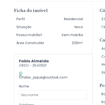
Ficha do imóvel
C
Perfil
Residencial
3 
Situação
Novo
1 
Possui mobília?
Sem mobília
Ca
Área Construída
200m²
A
C
Fabio Almeida
H
CRECI -
264092F
S
(11) 9 7198-2409
fabio_jaque@outlook.com
Pr
Nome
B
R