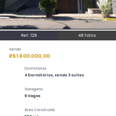
Ref.:
128
48
fotos
Venda
R$1.600.000,00
Dormitórios
4 Dormitórios, sendo 3 suítes
Garagens
6 Vagas
Área Construída