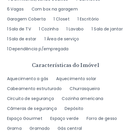
6 Vagas
Com box na garagem
Garagem Coberta
1 Closet
1 Escritório
1 Sala de TV
1 Cozinha
1 Lavabo
1 Sala de jantar
1 Sala de estar
1 Área de serviço
1 Dependência p/empregada
Características do Imóvel
Aquecimento a gás
Aquecimento solar
Cabeamento estruturado
Churrasqueira
Circuito de segurança
Cozinha americana
Câmeras de segurança
Depósito
Espaço Gourmet
Espaço verde
Forro de gesso
Grama
Gramado
Gás central