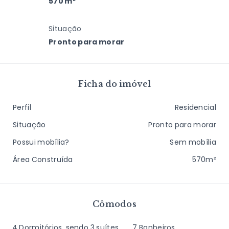
570 m²
Situação
Pronto para morar
Ficha do imóvel
Perfil
Residencial
Situação
Pronto para morar
Possui mobília?
Sem mobília
Área Construída
570m²
Cômodos
4 Dormitórios, sendo 3 suítes
7 Banheiros