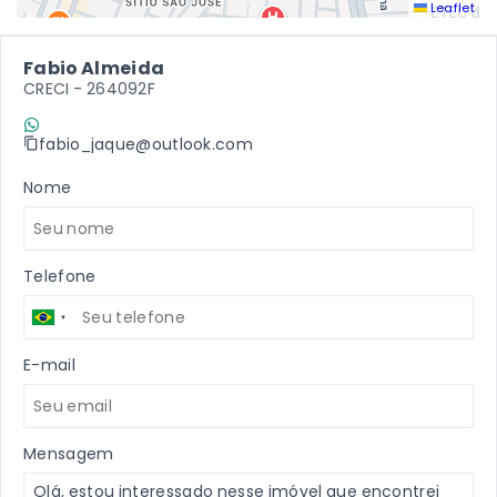
Leaflet
Fabio Almeida
CRECI -
264092F
(11) 9 7198-2409
fabio_jaque@outlook.com
Nome
Telefone
E-mail
Mensagem