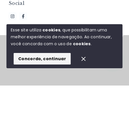
Social
Esse site utiliza
cookies
, que possibilitam uma
melhor experiência de navegação.
Ao continuar,
Olá! Estamos disponíveis para te ajudar.
© Copyright 2026 - J&F ALMEIDA NEGÓCIOS
você concorda com o uso de
cookies
.
IMOBILIÁRIOS - Todos os direitos reservados
Concordo, continuar
SITE PARA IMOBILIARIA
Início
Histórico
Favoritos