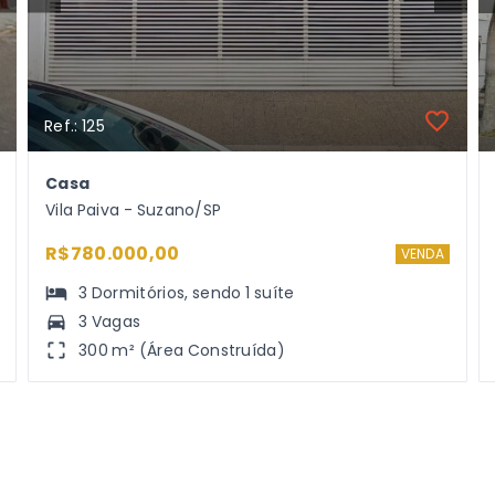
Ref.: 125
Casa
Vila Paiva - Suzano/SP
R$780.000,00
VENDA
3
Dormitórios
, sendo
1
suíte
3 Vagas
300 m² (Área Construída)