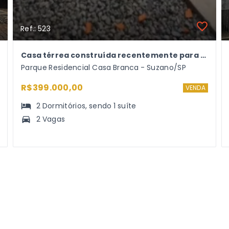
Ref.: 523
Casa térrea construída recentemente para VENDA
Parque Residencial Casa Branca - Suzano/SP
R$399.000,00
VENDA
2
Dormitórios
, sendo
1
suíte
2 Vagas