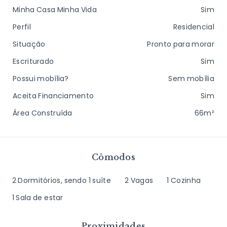
Minha Casa Minha Vida
Sim
Perfil
Residencial
Situação
Pronto para morar
Escriturado
Sim
Possui mobília?
Sem mobília
Aceita Financiamento
Sim
Área Construída
66m²
Cômodos
2 Dormitórios, sendo 1 suíte
2 Vagas
1 Cozinha
1 Sala de estar
Proximidades