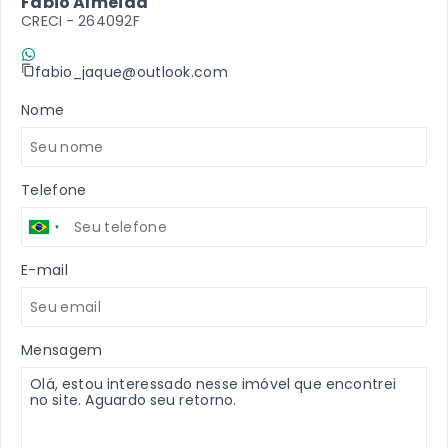
Fabio Almeida
CRECI -
264092F
(11) 9 7198-2409
fabio_jaque@outlook.com
Nome
Telefone
E-mail
Mensagem