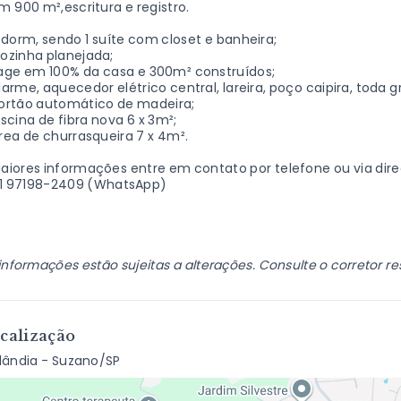
 900 m²,escritura e registro.
dorm, sendo 1 suíte com closet e banheira;
ozinha planejada;
age em 100% da casa e 300m² construídos;
arme, aquecedor elétrico central, lareira, poço caipira, toda
ortão automático de madeira;
scina de fibra nova 6 x 3m²;
ea de churrasqueira 7 x 4m².
aiores informações entre em contato por telefone ou via dire
 11 97198-2409 (WhatsApp)
informações estão sujeitas a alterações. Consulte o corretor r
calização
lândia - Suzano/SP