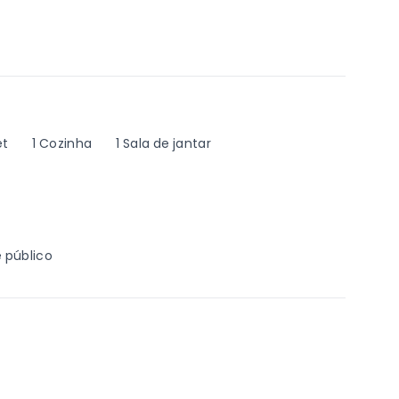
et
1 Cozinha
1 Sala de jantar
 público