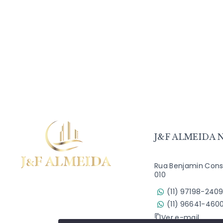
J&F ALMEIDA N
Rua Benjamin Const
010
(11) 97198-240
(11) 96641-460
Ver e-mail