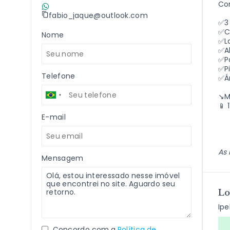
Com
(11) 9 7198-2409
fabio_jaque@outlook.com
✅3 
✅C
Nome
✅L
✅Al
✅P
✅Pi
Telefone
✅Ár
↘️M
📱
E-mail
As 
Mensagem
Lo
Ipe
Concordo com a
Política de