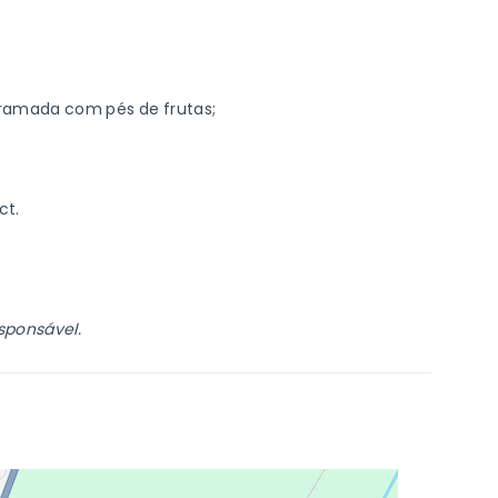
 gramada com pés de frutas;
ct.
esponsável.