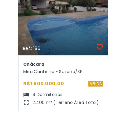
Ref.: 186
Chácara
Meu Cantinho - Suzano/SP
R$1.600.000,00
VENDA
4
Dormitórios
2.400 m² (Terreno Área Total)