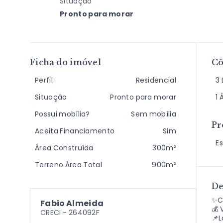
Situação
Pronto para morar
Ficha do imóvel
C
Perfil
Residencial
3 
Situação
Pronto para morar
1 
Possui mobília?
Sem mobília
Pr
Aceita Financiamento
Sim
E
Área Construída
300m²
Terreno Área Total
900m²
De
✨C
Fabio Almeida
💰 
CRECI -
264092F
📌L