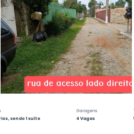
s
Garagens
ios, sendo 1 suíte
4 Vagas