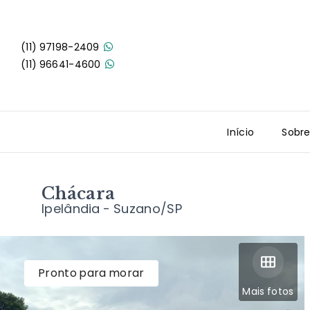
(11) 97198-2409
(11) 96641-4600
Início
Sobr
Chácara
Ipelândia - Suzano/SP
Pronto para morar
Mais fotos