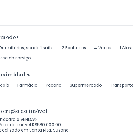
ômodos
Dormitórios, sendo 1 suíte
2 Banheiros
4 Vagas
1 Clos
Área de serviço
oximidades
scola
Farmácia
Padaria
Supermercado
Transporte
scrição do imóvel
hácara a VENDA✨
Valor do imóvel R$580.000.00;
ocalizado em Santa Rita, Suzano.