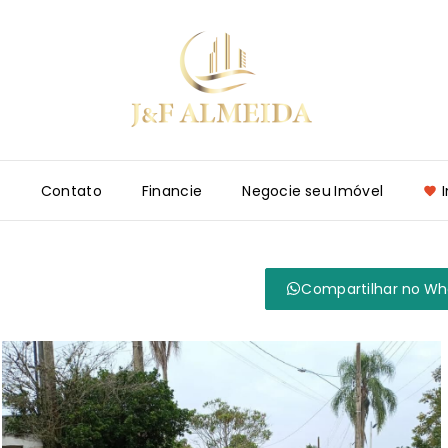
e
Contato
Financie
Negocie seu Imóvel
Compartilhar no W