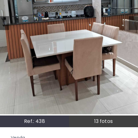
Ref.:
438
13
fotos
Venda