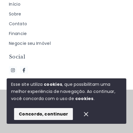
Início
Sobre
Contato
Financie
Negocie seu Imóvel
Social
Esse site utiliza
cookies
, que possibilitam uma
melhor experiência de navegação.
Ao continuar,
© Copyright 2026 - J&F ALMEIDA NEGÓCIOS
você concorda com o uso de
cookies
.
IMOBILIÁRIOS - Todos os direitos reservados
Concordo, continuar
SITE PARA IMOBILIARIA