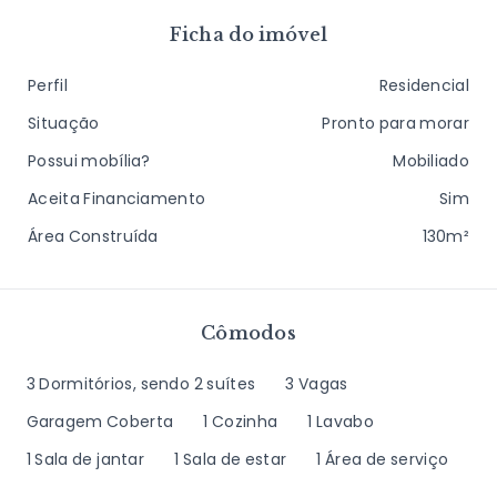
Ficha do imóvel
Perfil
Residencial
Situação
Pronto para morar
Possui mobília?
Mobiliado
Aceita Financiamento
Sim
Área Construída
130m²
Cômodos
3 Dormitórios, sendo 2 suítes
3 Vagas
Garagem Coberta
1 Cozinha
1 Lavabo
1 Sala de jantar
1 Sala de estar
1 Área de serviço