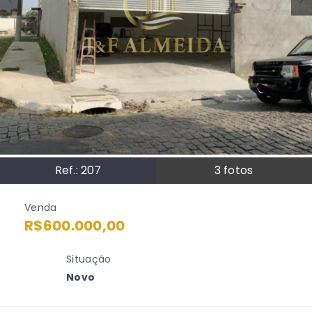
Ref.:
207
3
fotos
Venda
R$600.000,00
Situação
Novo