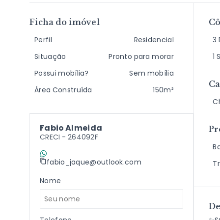
Ficha do imóvel
C
Perfil
Residencial
3 
Situação
Pronto para morar
1 
Possui mobília?
Sem mobília
Ca
Área Construída
150m²
C
Fabio Almeida
Pr
CRECI -
264092F
B
(11) 9 7198-2409
fabio_jaque@outlook.com
T
Nome
De