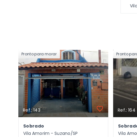
Vi
Pronto para morar
Pronto pa
Ref.: 143
Ref.: 164
Sobrado
Sobrad
Vila Amorim - Suzano/SP
Vila Am