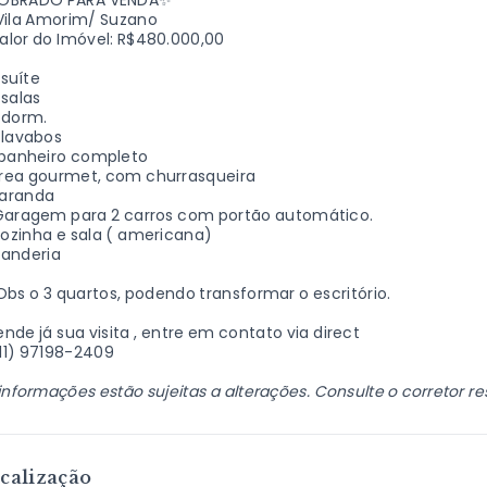
OBRADO PARA VENDA
✨
 Vila Amorim/ Suzano
alor do Imóvel: R$480.000,00
 suíte
salas
 dorm.
 lavabos
 banheiro completo
rea gourmet, com churrasqueira
aranda
Garagem para 2 carros com portão automático.
ozinha e sala ( americana)
vanderia
Obs o 3 quartos, podendo transformar o escritório.
nde já sua visita , entre em contato via direct
11) 97198-2409
informações estão sujeitas a alterações. Consulte o corretor r
calização