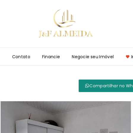
e
Contato
Financie
Negocie seu Imóvel
Compartilhar no W