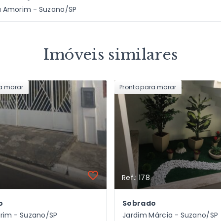
la Amorim - Suzano/SP
Imóveis similares
ra morar
Pronto para morar
Ref.: 178
o
Sobrado
orim - Suzano/SP
Jardim Márcia - Suzano/SP