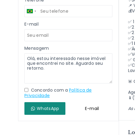
Telefone
✨
S
📌
💰V
✅ 1
E-mail
✅2 
✅2
✅2
✅1
Mensagem
✅Á
✅V
✅ 
✅C
La
🚨 
Concordo com a
Política de
Age
Privacidade
📱(
WhatsApp
E-mail
As 
Lo