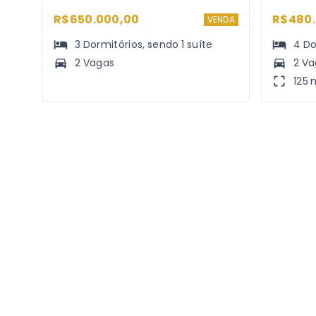
R$650.000,00
R$480.
VENDA
3
Dormitórios
, sendo
1
suíte
4
Do
2 Vagas
2 V
125 