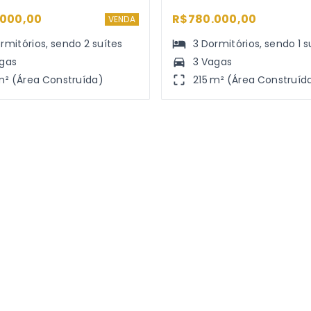
000,00
R$780.000,00
VENDA
rmitórios
, sendo
2
suítes
3
Dormitórios
, sendo
1
s
agas
3 Vagas
m² (Área Construída)
215 m² (Área Construíd