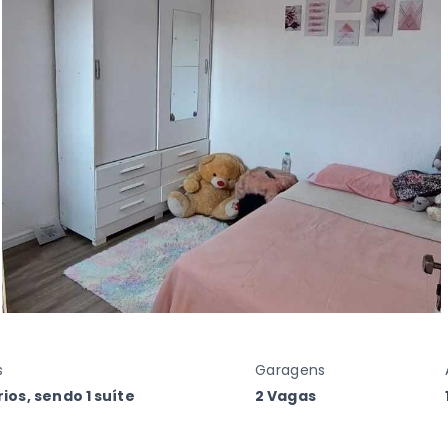
s
Garagens
ios, sendo 1 suíte
2 Vagas