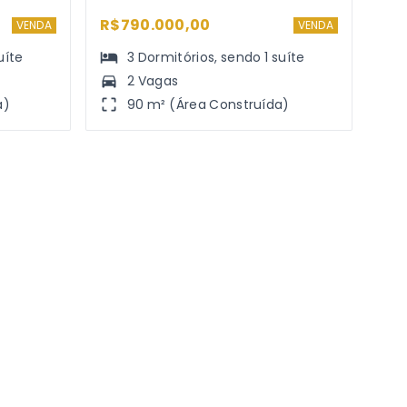
R$790.000,00
VENDA
VENDA
uíte
3
Dormitórios
, sendo
1
suíte
2 Vagas
a)
90 m² (Área Construída)