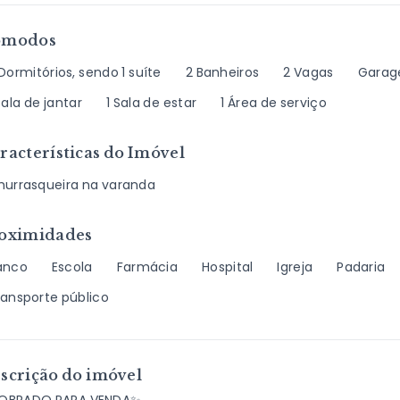
ômodos
Dormitórios, sendo 1 suíte
2 Banheiros
2 Vagas
Garag
Sala de jantar
1 Sala de estar
1 Área de serviço
racterísticas do Imóvel
hurrasqueira na varanda
oximidades
anco
Escola
Farmácia
Hospital
Igreja
Padaria
ransporte público
scrição do imóvel