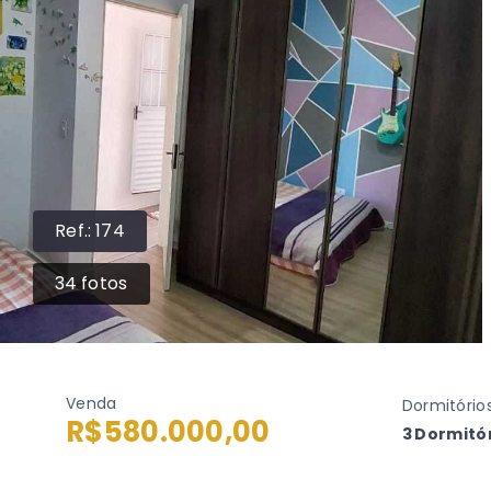
Ref.:
174
34
fotos
Venda
Dormitório
R$580.000,00
3 Dormitór